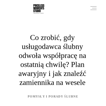
PRICES
Co zrobić, gdy
usługodawca ślubny
PHOTO WORKS
odwoła współpracę na
ostatnią chwilę? Plan
VIDEO WORKS
awaryjny i jak znaleźć
zamiennika na wesele
ABOUT
POMYSŁY I PORADY ŚLUBNE