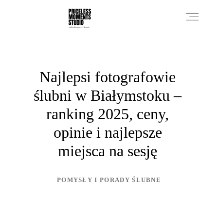
PRICES
Najlepsi fotografowie
ślubni w Białymstoku –
PHOTO WORKS
ranking 2025, ceny,
opinie i najlepsze
VIDEO WORKS
miejsca na sesję
ABOUT
POMYSŁY I PORADY ŚLUBNE