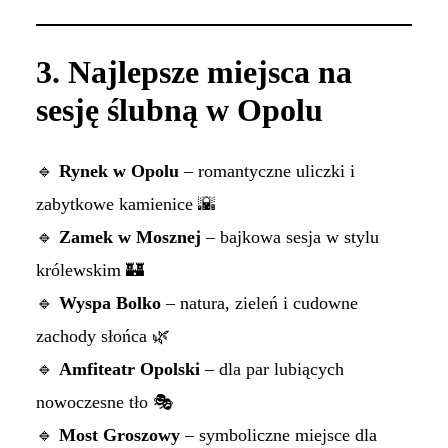
3. Najlepsze miejsca na
sesję ślubną w Opolu
🔹
Rynek w Opolu
– romantyczne uliczki i
zabytkowe kamienice 🌇
🔹
Zamek w Mosznej
– bajkowa sesja w stylu
królewskim 🏰
🔹
Wyspa Bolko
– natura, zieleń i cudowne
zachody słońca 🌿
🔹
Amfiteatr Opolski
– dla par lubiących
nowoczesne tło 🎭
🔹
Most Groszowy
– symboliczne miejsce dla