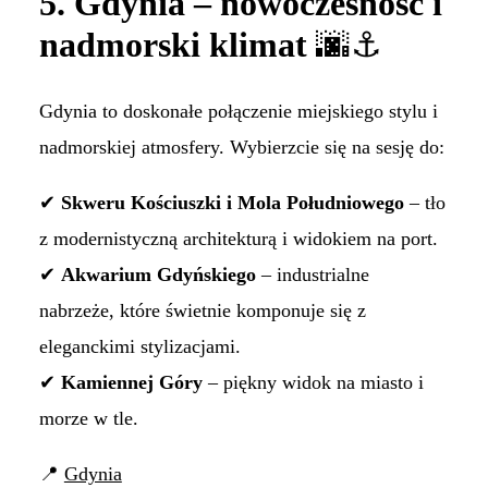
5. Gdynia – nowoczesność i
nadmorski klimat
🌆⚓
Gdynia to doskonałe połączenie miejskiego stylu i
nadmorskiej atmosfery. Wybierzcie się na sesję do:
✔
Skweru Kościuszki i Mola Południowego
– tło
z modernistyczną architekturą i widokiem na port.
✔
Akwarium Gdyńskiego
– industrialne
nabrzeże, które świetnie komponuje się z
eleganckimi stylizacjami.
✔
Kamiennej Góry
– piękny widok na miasto i
morze w tle.
📍
Gdynia