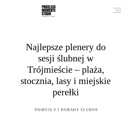
PRICES
Najlepsze plenery do
sesji ślubnej w
PHOTO WORKS
Trójmieście – plaża,
stocznia, lasy i miejskie
VIDEO WORKS
perełki
ABOUT
POMYSŁY I PORADY ŚLUBNE