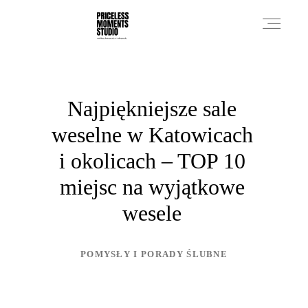
PRICES
Najpiękniejsze sale
weselne w Katowicach
PHOTO WORKS
i okolicach – TOP 10
miejsc na wyjątkowe
VIDEO WORKS
wesele
ABOUT
POMYSŁY I PORADY ŚLUBNE