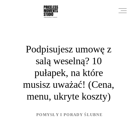
PRICES
Podpisujesz umowę z
salą weselną? 10
PHOTO WORKS
pułapek, na które
musisz uważać! (Cena,
VIDEO WORKS
menu, ukryte koszty)
ABOUT
POMYSŁY I PORADY ŚLUBNE