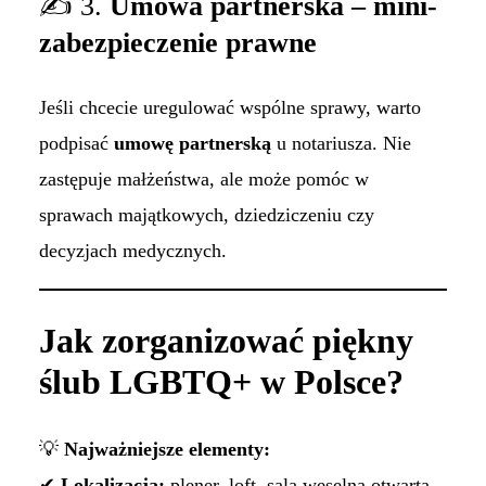
✍ 3.
Umowa partnerska – mini-
zabezpieczenie prawne
Jeśli chcecie uregulować wspólne sprawy, warto
podpisać
umowę partnerską
u notariusza. Nie
zastępuje małżeństwa, ale może pomóc w
sprawach majątkowych, dziedziczeniu czy
decyzjach medycznych.
Jak zorganizować piękny
ślub LGBTQ+ w Polsce?
💡
Najważniejsze elementy:
✔
Lokalizacja:
plener, loft, sala weselna otwarta