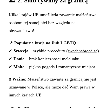
🏛 2.
Ślub cywilny za granicą
Kilka krajów UE umożliwia zawarcie małżeństwa
osobom tej samej płci bez względu na
obywatelstwo!
📍
Popularne kraje na ślub LGBTQ+:
✔
Szwecja
– szybkie procedury (
swedenabroad.se
)
✔
Dania
– brak konieczności meldunku
✔
Malta
– piękna pogoda i romantyczne miejsca
‼
Ważne:
Małżeństwo zawarte za granicą nie jest
uznawane w Polsce, ale może dać Wam prawa w
innych krajach UE.