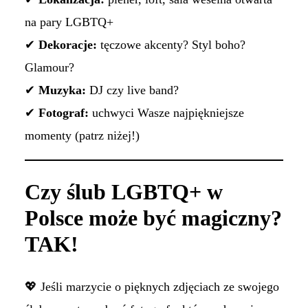
na pary LGBTQ+
✔
Dekoracje:
tęczowe akcenty? Styl boho?
Glamour?
✔
Muzyka:
DJ czy live band?
✔
Fotograf:
uchwyci Wasze najpiękniejsze
momenty (patrz niżej!)
Czy ślub LGBTQ+ w
Polsce może być magiczny?
TAK!
💖 Jeśli marzycie o pięknych zdjęciach ze swojego