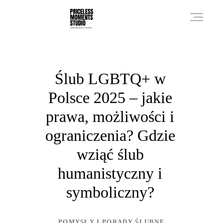
PRICES
Ślub LGBTQ+ w
Polsce 2025 – jakie
PHOTO WORKS
prawa, możliwości i
ograniczenia? Gdzie
VIDEO WORKS
wziąć ślub
humanistyczny i
ABOUT
symboliczny?
POMYSŁY I PORADY ŚLUBNE