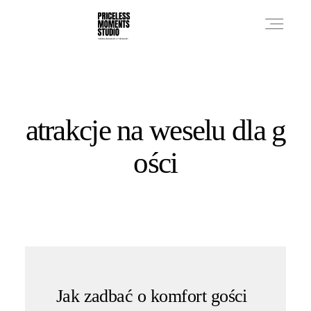
PRICES
atrakcje na weselu dla g
PHOTO WORKS
ości
VIDEO WORKS
ABOUT
Jak zadbać o komfort gości