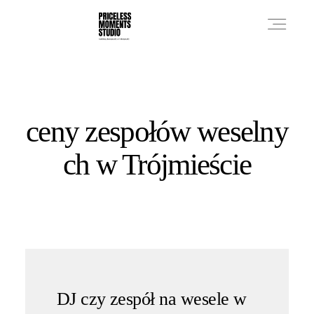
PRICES
ceny zespołów weselny
PHOTO WORKS
ch w Trójmieście
VIDEO WORKS
ABOUT
DJ czy zespół na wesele w