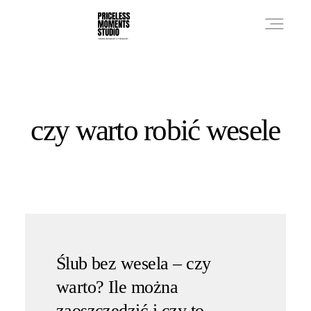
PRICES
czy warto robić wesele
PHOTO WORKS
VIDEO WORKS
ABOUT
Ślub bez wesela – czy
warto? Ile można
zaoszczędzić i czy to