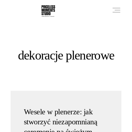
PRICES
dekoracje plenerowe
PHOTO WORKS
VIDEO WORKS
ABOUT
Wesele w plenerze: jak
stworzyć niezapomnianą
ceremonię na świeżym