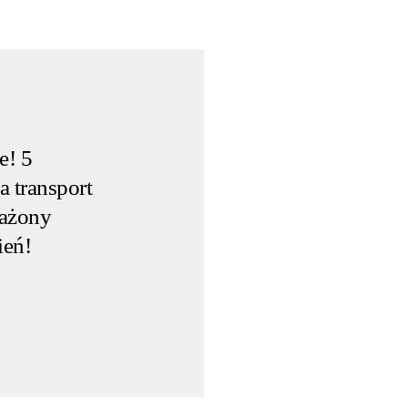
e! 5
 transport
ważony
ień!