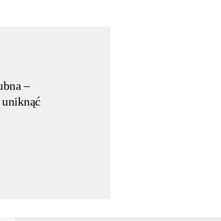
lubna –
k uniknąć