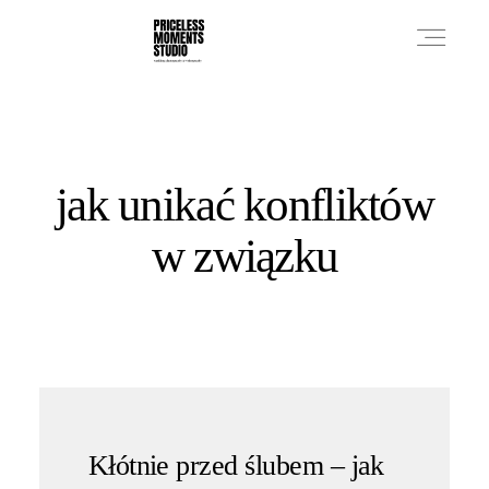
PRICES
jak unikać konfliktów
PHOTO WORKS
w związku
VIDEO WORKS
ABOUT
Kłótnie przed ślubem – jak