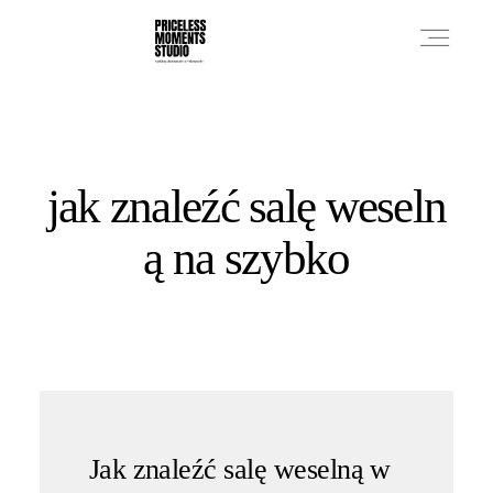
PRICES
jak znaleźć salę weseln
PHOTO WORKS
ą na szybko
VIDEO WORKS
ABOUT
Jak znaleźć salę weselną w