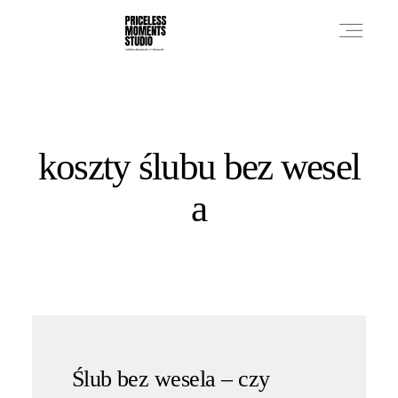
PRICES
koszty ślubu bez wesel
PHOTO WORKS
a
VIDEO WORKS
ABOUT
Ślub bez wesela – czy