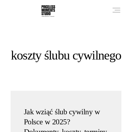
PRICES
koszty ślubu cywilnego
PHOTO WORKS
VIDEO WORKS
ABOUT
Jak wziąć ślub cywilny w
Polsce w 2025?
Dokumenty, koszty, terminy