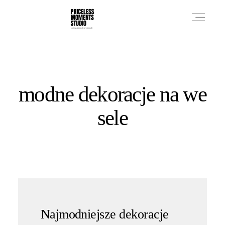
PRICES
modne dekoracje na we
PHOTO WORKS
sele
VIDEO WORKS
ABOUT
Najmodniejsze dekoracje