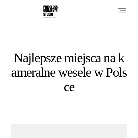
PRICES
Najlepsze miejsca na k
PHOTO WORKS
ameralne wesele w Pols
ce
VIDEO WORKS
ABOUT