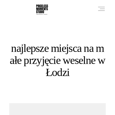
PRICES
najlepsze miejsca na m
PHOTO WORKS
ałe przyjęcie weselne w
Łodzi
VIDEO WORKS
ABOUT