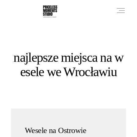
PRICES
najlepsze miejsca na w
PHOTO WORKS
esele we Wrocławiu
VIDEO WORKS
ABOUT
Wesele na Ostrowie