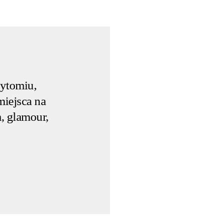
Bytomiu,
miejsca na
, glamour,