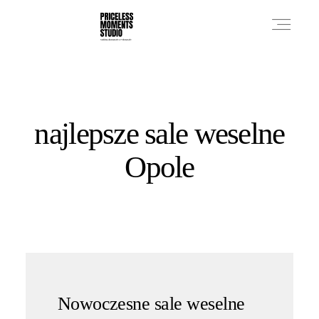
PRICES
najlepsze sale weselne
PHOTO WORKS
Opole
VIDEO WORKS
ABOUT
Nowoczesne sale weselne