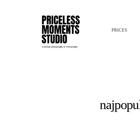
PRICES
najpopul