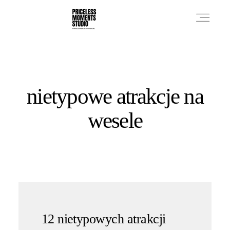
PRICES
nietypowe atrakcje na
PHOTO WORKS
wesele
VIDEO WORKS
ABOUT
12 nietypowych atrakcji