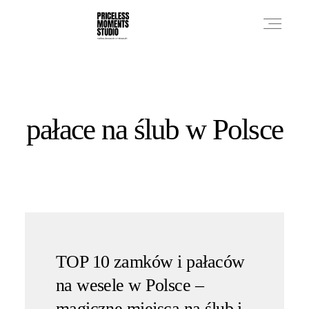
PRICES
pałace na ślub w Polsce
PHOTO WORKS
VIDEO WORKS
ABOUT
TOP 10 zamków i pałaców
na wesele w Polsce –
magiczne miejsca na ślub i