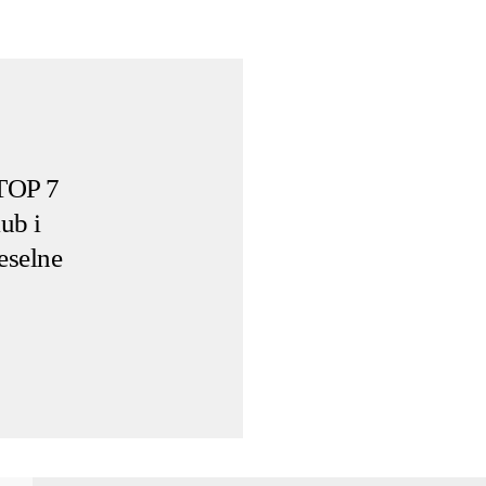
 TOP 7
ub i
eselne