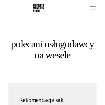
PRICES
polecani usługodawcy
PHOTO WORKS
na wesele
VIDEO WORKS
ABOUT
Rekomendacje sali