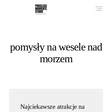
PRICES
pomysły na wesele nad
PHOTO WORKS
morzem
VIDEO WORKS
ABOUT
Najciekawsze atrakcje na