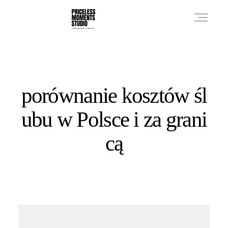
PRICES
porównanie kosztów śl
PHOTO WORKS
ubu w Polsce i za grani
cą
VIDEO WORKS
ABOUT