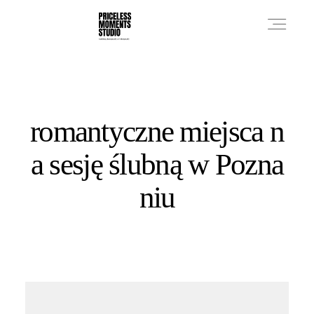
PRICES
romantyczne miejsca n
PHOTO WORKS
a sesję ślubną w Pozna
niu
VIDEO WORKS
ABOUT