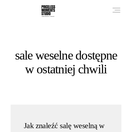
PRICES
sale weselne dostępne
PHOTO WORKS
w ostatniej chwili
VIDEO WORKS
ABOUT
Jak znaleźć salę weselną w