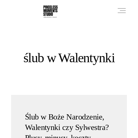
PRICES
ślub w Walentynki
PHOTO WORKS
VIDEO WORKS
ABOUT
Ślub w Boże Narodzenie,
Walentynki czy Sylwestra?
Plusy, minusy, koszty,