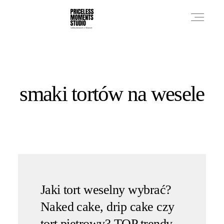
PRICES
smaki tortów na wesele
PHOTO WORKS
VIDEO WORKS
ABOUT
Jaki tort weselny wybrać?
Naked cake, drip cake czy
tort piętrowy? TOP trendy,