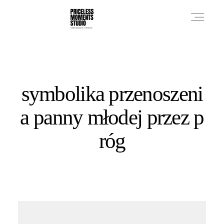
PRICES
symbolika przenoszeni
PHOTO WORKS
a panny młodej przez p
róg
VIDEO WORKS
ABOUT