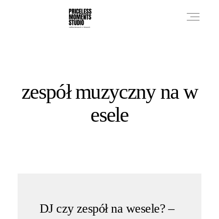
PRICES
zespół muzyczny na w
PHOTO WORKS
esele
VIDEO WORKS
ABOUT
DJ czy zespół na wesele? –