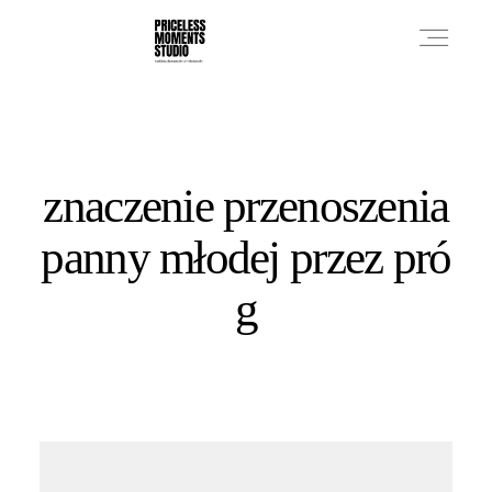
PRICES
znaczenie przenoszenia
PHOTO WORKS
panny młodej przez pró
g
VIDEO WORKS
ABOUT