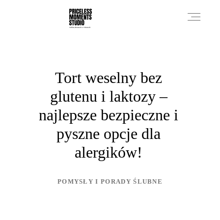
PRICES
Tort weselny bez
glutenu i laktozy –
PHOTO WORKS
najlepsze bezpieczne i
pyszne opcje dla
VIDEO WORKS
alergików!
ABOUT
POMYSŁY I PORADY ŚLUBNE