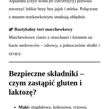
Aquafaba (czyli woda po ciecierzycy) pozwala
stworzyć lekkie bezy bez jajek i mleka. Połączone
z musem truskawkowym smakują obłędnie.
🌿 Rustykalny tort marchewkowy
Marchewkowe ciasto z orzechami i kremem na
bazie nerkowców – zdrowy, a jednocześnie słodki i
sycący.
Bezpieczne składniki –
czym zastąpić gluten i
laktozę?
Mąki:
migdałowa, kokosowa, ryżowa,