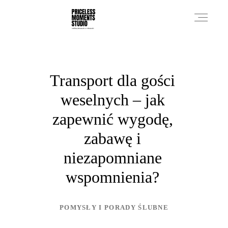
PRICES
Transport dla gości
weselnych – jak
PHOTO WORKS
zapewnić wygodę,
zabawę i
VIDEO WORKS
niezapomniane
wspomnienia?
ABOUT
POMYSŁY I PORADY ŚLUBNE