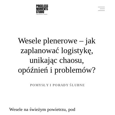
PRICES
Wesele plenerowe – jak
zaplanować logistykę,
PHOTO WORKS
unikając chaosu,
opóźnień i problemów?
VIDEO WORKS
POMYSŁY I PORADY ŚLUBNE
ABOUT
Wesele na świeżym powietrzu, pod