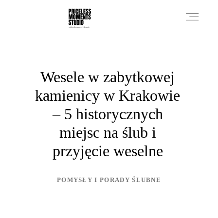
PRICES
Wesele w zabytkowej
kamienicy w Krakowie
PHOTO WORKS
– 5 historycznych
miejsc na ślub i
VIDEO WORKS
przyjęcie weselne
ABOUT
POMYSŁY I PORADY ŚLUBNE